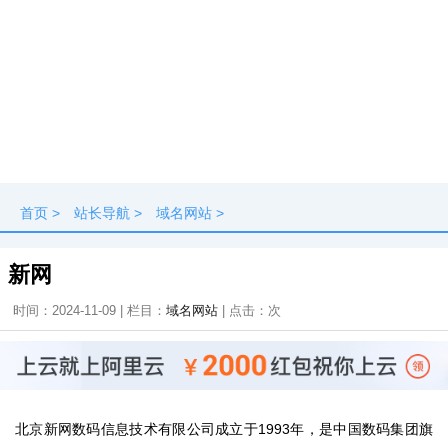
首页
>
站长导航
>
域名网站
>
新网
时间：2024-11-09 | 栏目：
域名网站
| 点击：
次
北京新网数码信息技术有限公司成立于1993年，是中国数码集团旗