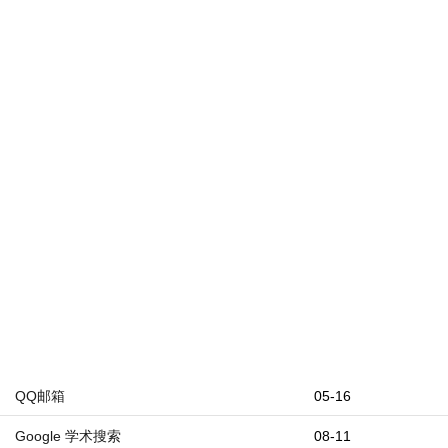
QQ邮箱
05-16
Google 学术搜索
08-11