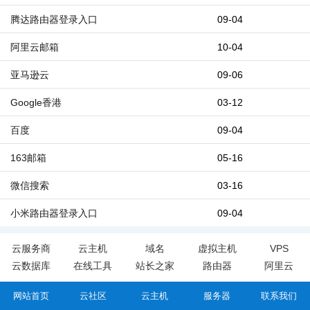
腾达路由器登录入口
09-04
阿里云邮箱
10-04
亚马逊云
09-06
Google香港
03-12
百度
09-04
163邮箱
05-16
微信搜索
03-16
小米路由器登录入口
09-04
云服务商
云主机
域名
虚拟主机
VPS
云数据库
在线工具
站长之家
路由器
阿里云
网站首页
云社区
云主机
服务器
联系我们