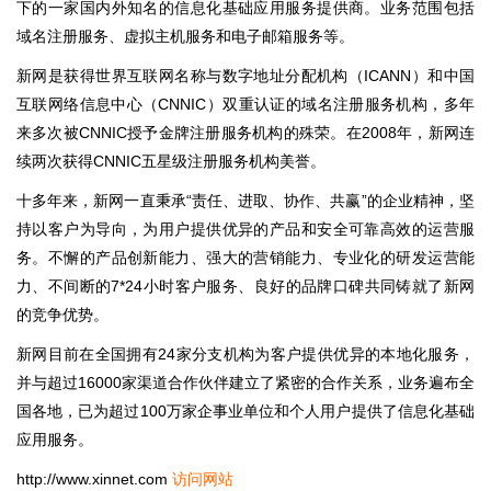
下的一家国内外知名的信息化基础应用服务提供商。业务范围包括
域名注册服务、虚拟主机服务和电子邮箱服务等。
新网是获得世界互联网名称与数字地址分配机构（ICANN）和中国
互联网络信息中心（CNNIC）双重认证的域名注册服务机构，多年
来多次被CNNIC授予金牌注册服务机构的殊荣。在2008年，新网连
续两次获得CNNIC五星级注册服务机构美誉。
十多年来，新网一直秉承“责任、进取、协作、共赢”的企业精神，坚
持以客户为导向，为用户提供优异的产品和安全可靠高效的运营服
务。不懈的产品创新能力、强大的营销能力、专业化的研发运营能
力、不间断的7*24小时客户服务、良好的品牌口碑共同铸就了新网
的竞争优势。
新网目前在全国拥有24家分支机构为客户提供优异的本地化服务，
并与超过16000家渠道合作伙伴建立了紧密的合作关系，业务遍布全
国各地，已为超过100万家企事业单位和个人用户提供了信息化基础
应用服务。
http://www.xinnet.com
访问网站