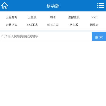
移动版
云服务商
云主机
域名
虚拟主机
VPS
云数据库
在线工具
站长之家
路由器
阿里云