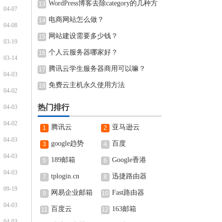
WordPress博客去除category的几种方
13
04-07
法
电商网站怎么做？
14
04-08
网站建设需要多少钱？
15
03-19
个人云服务器哪家好？
16
03-14
腾讯云学生服务器商用可以嘛？
17
04-03
免费云主机永久使用方法
18
04-02
热门排行
04-03
04-02
腾讯云
亚马逊云
1
2
04-03
google趋势
百度
3
4
04-03
189邮箱
Google香港
5
6
04-03
tplogin.cn
迅捷路由器
7
8
09-19
网易企业邮箱
Fast路由器
9
10
04-03
百度云
163邮箱
11
12
04-03