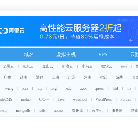
域名
虚拟主机
VPS
云
坚果云
京东云
金山云
新浪云
小鸟云
微软云
aws
印度
越南
迪拜
上海
广东
河南
宿迁
深圳
青
.wang
.xyz
.vip
.org
.edu
.xxx
.press
.bid
.hk
edeCMS
matlab
C/C++
Java
w3school
WordPress
Fortran
resql
mongodb
redis
access
数据库
云主机
服务器
路