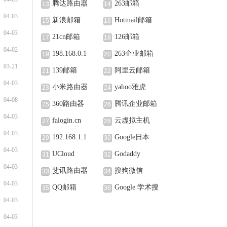
腾达路由器
263邮箱
13
14
04-03
新浪邮箱
Hotmail邮箱
15
16
04-03
21cn邮箱
126邮箱
17
18
04-02
198.168.0.1
263企业邮箱
19
20
03-21
139邮箱
阿里云邮箱
21
22
04-03
小米路由器
yahoo雅虎
23
24
04-08
360路由器
腾讯企业邮箱
25
26
04-03
falogin.cn
云虚拟主机
27
28
04-03
192.168.1.1
Google日本
29
30
04-03
UCloud
Godaddy
31
32
04-03
斐讯路由器
搜狗微信
33
34
04-03
QQ邮箱
Google 学术搜
35
36
04-03
索
04-03