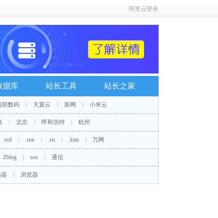
阿里云登录
数据库
站长工具
站长之家
西部数码
天翼云
新网
小米云
岛
北京
呼和浩特
杭州
.red
.run
.eu
.kim
万网
Zblog
seo
通信
由器
浏览器