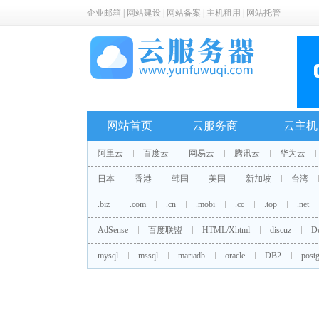
企业邮箱
|
网站建设
|
网站备案
|
主机租用
|
网站托管
网站首页
云服务商
云主机
阿里云
百度云
网易云
腾讯云
华为云
日本
香港
韩国
美国
新加坡
台湾
.biz
.com
.cn
.mobi
.cc
.top
.net
AdSense
百度联盟
HTML/Xhtml
discuz
D
mysql
mssql
mariadb
oracle
DB2
postg