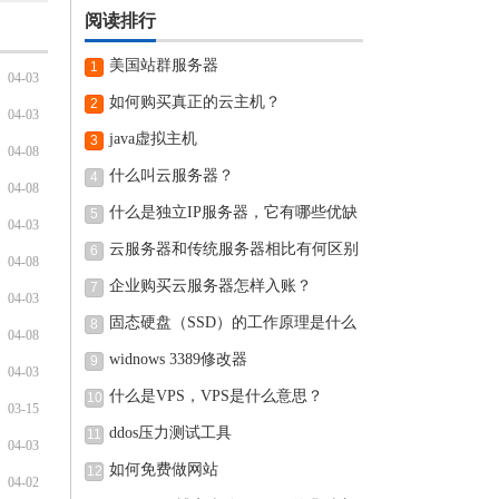
阅读排行
美国站群服务器
1
04-03
如何购买真正的云主机？
2
04-03
java虚拟主机
3
04-08
什么叫云服务器？
4
04-08
什么是独立IP服务器，它有哪些优缺
5
04-03
点
云服务器和传统服务器相比有何区别
6
04-08
企业购买云服务器怎样入账？
7
04-03
固态硬盘（SSD）的工作原理是什么
8
04-08
widnows 3389修改器
9
04-03
什么是VPS，VPS是什么意思？
10
03-15
ddos压力测试工具
11
04-03
如何免费做网站
12
04-02